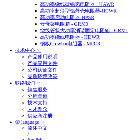
高功率绕线型铝壳电阻器 - HAWR
高功率超薄型铝外壳电阻器-HCWR
高功率启动电阻器-HPSR
云母架电阻箱 - GRM0
绕线管状大功率消谐固定电阻箱 - GRM1
高功率绕线电阻器 - HDWR
钢板Crowbar电阻器 - MPCR
技术中心
产品使用说明
产品应用文件
公司认证文件
品质环境政策
联络我们
销售服务
分销渠道
技术支持
人才理念
供应商注册
language
简体中文
/
English