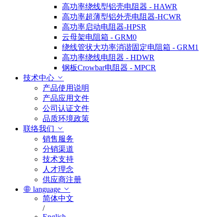
高功率绕线型铝壳电阻器 - HAWR
高功率超薄型铝外壳电阻器-HCWR
高功率启动电阻器-HPSR
云母架电阻箱 - GRM0
绕线管状大功率消谐固定电阻箱 - GRM1
高功率绕线电阻器 - HDWR
钢板Crowbar电阻器 - MPCR
技术中心
产品使用说明
产品应用文件
公司认证文件
品质环境政策
联络我们
销售服务
分销渠道
技术支持
人才理念
供应商注册
language
简体中文
/
English