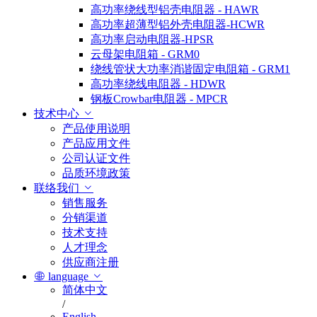
高功率绕线型铝壳电阻器 - HAWR
高功率超薄型铝外壳电阻器-HCWR
高功率启动电阻器-HPSR
云母架电阻箱 - GRM0
绕线管状大功率消谐固定电阻箱 - GRM1
高功率绕线电阻器 - HDWR
钢板Crowbar电阻器 - MPCR
技术中心
产品使用说明
产品应用文件
公司认证文件
品质环境政策
联络我们
销售服务
分销渠道
技术支持
人才理念
供应商注册
language
简体中文
/
English