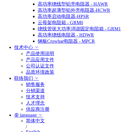
高功率绕线型铝壳电阻器 - HAWR
高功率超薄型铝外壳电阻器-HCWR
高功率启动电阻器-HPSR
云母架电阻箱 - GRM0
绕线管状大功率消谐固定电阻箱 - GRM1
高功率绕线电阻器 - HDWR
钢板Crowbar电阻器 - MPCR
技术中心
产品使用说明
产品应用文件
公司认证文件
品质环境政策
联络我们
销售服务
分销渠道
技术支持
人才理念
供应商注册
language
简体中文
/
English