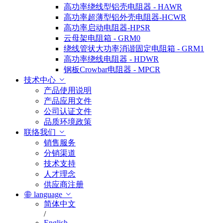
高功率绕线型铝壳电阻器 - HAWR
高功率超薄型铝外壳电阻器-HCWR
高功率启动电阻器-HPSR
云母架电阻箱 - GRM0
绕线管状大功率消谐固定电阻箱 - GRM1
高功率绕线电阻器 - HDWR
钢板Crowbar电阻器 - MPCR
技术中心
产品使用说明
产品应用文件
公司认证文件
品质环境政策
联络我们
销售服务
分销渠道
技术支持
人才理念
供应商注册
language
简体中文
/
English