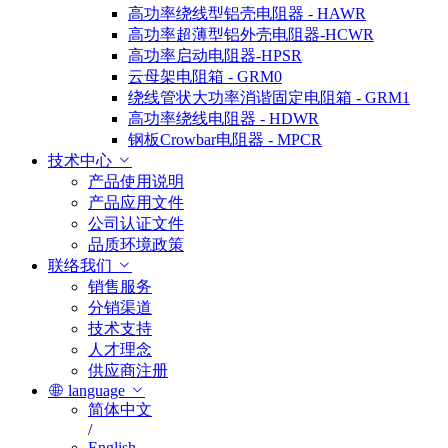
高功率绕线型铝壳电阻器 - HAWR
高功率超薄型铝外壳电阻器-HCWR
高功率启动电阻器-HPSR
云母架电阻箱 - GRM0
绕线管状大功率消谐固定电阻箱 - GRM1
高功率绕线电阻器 - HDWR
钢板Crowbar电阻器 - MPCR
技术中心
产品使用说明
产品应用文件
公司认证文件
品质环境政策
联络我们
销售服务
分销渠道
技术支持
人才理念
供应商注册
language
简体中文
/
English