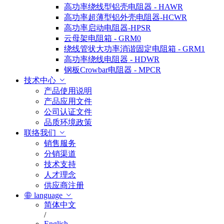
高功率绕线型铝壳电阻器 - HAWR
高功率超薄型铝外壳电阻器-HCWR
高功率启动电阻器-HPSR
云母架电阻箱 - GRM0
绕线管状大功率消谐固定电阻箱 - GRM1
高功率绕线电阻器 - HDWR
钢板Crowbar电阻器 - MPCR
技术中心
产品使用说明
产品应用文件
公司认证文件
品质环境政策
联络我们
销售服务
分销渠道
技术支持
人才理念
供应商注册
language
简体中文
/
English