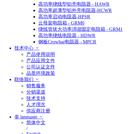
高功率绕线型铝壳电阻器 - HAWR
高功率超薄型铝外壳电阻器-HCWR
高功率启动电阻器-HPSR
云母架电阻箱 - GRM0
绕线管状大功率消谐固定电阻箱 - GRM1
高功率绕线电阻器 - HDWR
钢板Crowbar电阻器 - MPCR
技术中心
产品使用说明
产品应用文件
公司认证文件
品质环境政策
联络我们
销售服务
分销渠道
技术支持
人才理念
供应商注册
language
简体中文
/
English