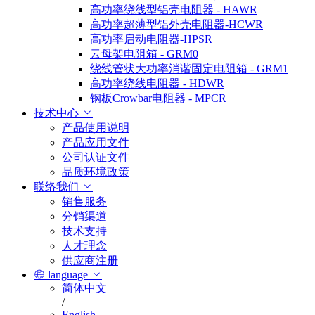
高功率绕线型铝壳电阻器 - HAWR
高功率超薄型铝外壳电阻器-HCWR
高功率启动电阻器-HPSR
云母架电阻箱 - GRM0
绕线管状大功率消谐固定电阻箱 - GRM1
高功率绕线电阻器 - HDWR
钢板Crowbar电阻器 - MPCR
技术中心
产品使用说明
产品应用文件
公司认证文件
品质环境政策
联络我们
销售服务
分销渠道
技术支持
人才理念
供应商注册
language
简体中文
/
English