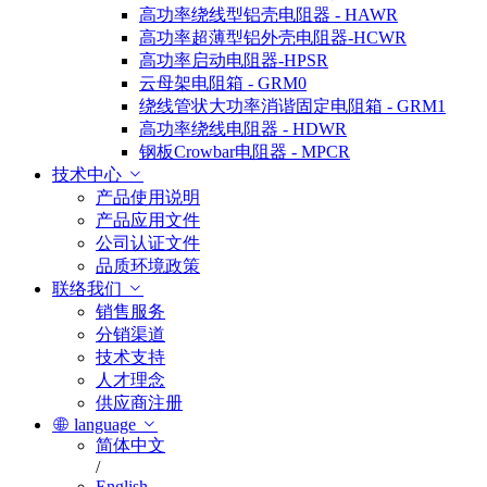
高功率绕线型铝壳电阻器 - HAWR
高功率超薄型铝外壳电阻器-HCWR
高功率启动电阻器-HPSR
云母架电阻箱 - GRM0
绕线管状大功率消谐固定电阻箱 - GRM1
高功率绕线电阻器 - HDWR
钢板Crowbar电阻器 - MPCR
技术中心
产品使用说明
产品应用文件
公司认证文件
品质环境政策
联络我们
销售服务
分销渠道
技术支持
人才理念
供应商注册
language
简体中文
/
English