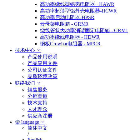
高功率绕线型铝壳电阻器 - HAWR
高功率超薄型铝外壳电阻器-HCWR
高功率启动电阻器-HPSR
云母架电阻箱 - GRM0
绕线管状大功率消谐固定电阻箱 - GRM1
高功率绕线电阻器 - HDWR
钢板Crowbar电阻器 - MPCR
技术中心
产品使用说明
产品应用文件
公司认证文件
品质环境政策
联络我们
销售服务
分销渠道
技术支持
人才理念
供应商注册
language
简体中文
/
English