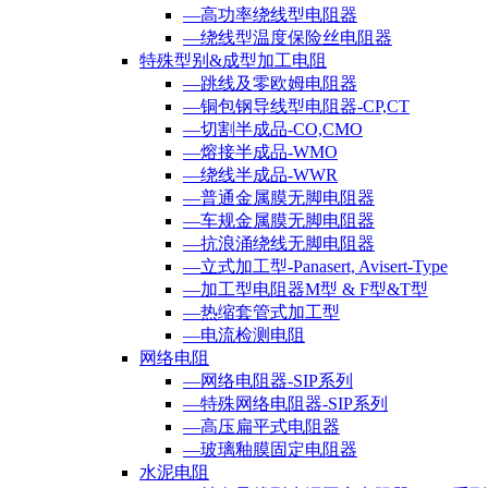
—高功率绕线型电阻器
—绕线型温度保险丝电阻器
特殊型别&成型加工电阻
—跳线及零欧姆电阻器
—铜包钢导线型电阻器-CP,CT
—切割半成品-CO,CMO
—熔接半成品-WMO
—绕线半成品-WWR
—普通金属膜无脚电阻器
—车规金属膜无脚电阻器
—抗浪涌绕线无脚电阻器
—立式加工型-Panasert, Avisert-Type
—加工型电阻器M型 & F型&T型
—热缩套管式加工型
—电流检测电阻
网络电阻
—网络电阻器-SIP系列
—特殊网络电阻器-SIP系列
—高压扁平式电阻器
—玻璃釉膜固定电阻器
水泥电阻