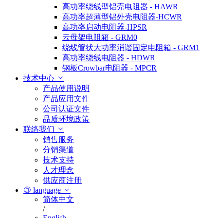
高功率绕线型铝壳电阻器 - HAWR
高功率超薄型铝外壳电阻器-HCWR
高功率启动电阻器-HPSR
云母架电阻箱 - GRM0
绕线管状大功率消谐固定电阻箱 - GRM1
高功率绕线电阻器 - HDWR
钢板Crowbar电阻器 - MPCR
技术中心
产品使用说明
产品应用文件
公司认证文件
品质环境政策
联络我们
销售服务
分销渠道
技术支持
人才理念
供应商注册
language
简体中文
/
English