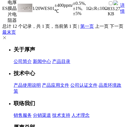
电厚
±0.5%,
±400ppm/
详
ES
膜晶
1/20W
ES01
±1%,
1Ω≤R≤10Ω
833.27
℃
情
±5%
KB
片电
阻器
总计 12 个记录，共 1 页，当前第 1 页 |
第一页
上一页 下一页
最末页
关于厚声
公司简介
新闻中心
产品目录
技术中心
产品使用说明
产品应用文件
公司认证文件
品质环境政
策
联络我们
销售服务
分销渠道
技术支持
人才理念