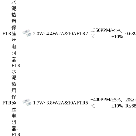
水
泥
热
熔
保
±350PPM/
±5%、
FTR
2.0W~4.4W/2A&10A
FTR7
0.6
险
℃
±10%
丝
电
阻
器-
FTR
水
泥
热
熔
保
±400PPM/
±5%、
20Ω
FTR
1.7W~3.8W/2A&10A
FTR5
险
℃
±10%
R≤6
丝
电
阻
器-
FTR