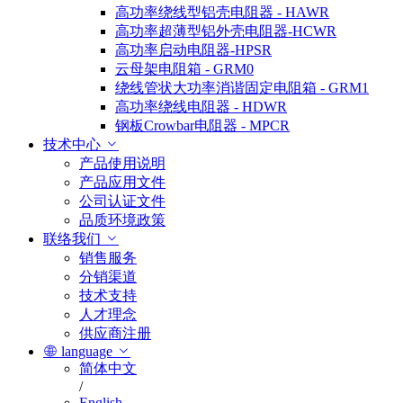
高功率绕线型铝壳电阻器 - HAWR
高功率超薄型铝外壳电阻器-HCWR
高功率启动电阻器-HPSR
云母架电阻箱 - GRM0
绕线管状大功率消谐固定电阻箱 - GRM1
高功率绕线电阻器 - HDWR
钢板Crowbar电阻器 - MPCR
技术中心
产品使用说明
产品应用文件
公司认证文件
品质环境政策
联络我们
销售服务
分销渠道
技术支持
人才理念
供应商注册
language
简体中文
/
English