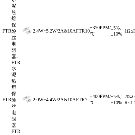
泥
热
熔
保
±350PPM/
±5%、
FTR
2.4W~5.2W/2A&10A
FTR10
1Ω≤
险
℃
±10%
丝
电
阻
器-
FTR
水
泥
热
熔
保
±400PPM/
±5%、
20Ω
FTR
2.0W~4.4W/2A&10A
FTR7
险
℃
±10%
R≤1
丝
电
阻
器-
FTR