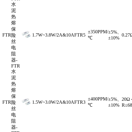
水
泥
热
熔
保
±350PPM/
±5%、
FTR
1.7W~3.8W/2A&10A
FTR5
0.2
险
℃
±10%
丝
电
阻
器-
FTR
水
泥
热
熔
保
±400PPM/
±5%、
20Ω
FTR
1.5W~3.0W/2A&10A
FTR3
险
℃
±10%
R≤6
丝
电
阻
器-