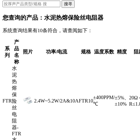
搜寻
您查询的产品：
水泥热熔保险丝电阻器
系统查询结果有10条符合，请查阅如下：
产
系
品
照片
功率/电流
规格
温度系数
精度
阻
列
名
称
水
泥
热
熔
保
±400PPM/
±5%、
20Ω
FTR
2.4W~5.2W/2A&10A
FTR10
险
℃
±10%
R≤1
丝
电
阻
器-
FTR
水