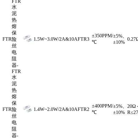
FTR
水
泥
热
熔
保
±350PPM/
±5%、
FTR
1.5W~3.0W/2A&10A
FTR3
0.2
险
℃
±10%
丝
电
阻
器-
FTR
水
泥
热
熔
保
±400PPM/
±5%、
20Ω
FTR
1.4W~2.0W/2A&10A
FTR2
险
℃
±10%
R≤2
丝
电
阻
器-