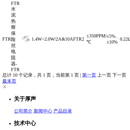
FTR
水
泥
热
熔
保
±350PPM/
±5%、
FTR
1.4W~2.0W/2A&10A
FTR2
0.2
险
℃
±10%
丝
电
阻
器-
FTR
总计 10 个记录，共 1 页，当前第 1 页 |
第一页
上一页 下一页
最末页
关于厚声
公司简介
新闻中心
产品目录
技术中心