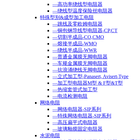
—高功率绕线型电阻器
—绕线型温度保险丝电阻器
特殊型别&成型加工电阻
—跳线及零欧姆电阻器
—铜包钢导线型电阻器-CP,CT
—切割半成品-CO,CMO
—熔接半成品-WMO
—绕线半成品-WWR
—普通金属膜无脚电阻器
—车规金属膜无脚电阻器
—抗浪涌绕线无脚电阻器
—立式加工型-Panasert, Avisert-Type
—加工型电阻器M型 & F型&T型
—热缩套管式加工型
—电流检测电阻
网络电阻
—网络电阻器-SIP系列
—特殊网络电阻器-SIP系列
—高压扁平式电阻器
—玻璃釉膜固定电阻器
水泥电阻