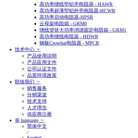
高功率绕线型铝壳电阻器 - HAWR
高功率超薄型铝外壳电阻器-HCWR
高功率启动电阻器-HPSR
云母架电阻箱 - GRM0
绕线管状大功率消谐固定电阻箱 - GRM1
高功率绕线电阻器 - HDWR
钢板Crowbar电阻器 - MPCR
技术中心
产品使用说明
产品应用文件
公司认证文件
品质环境政策
联络我们
销售服务
分销渠道
技术支持
人才理念
供应商注册
language
简体中文
/
English