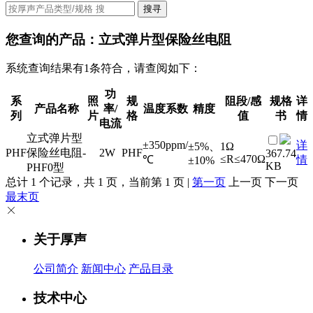
搜寻
您查询的产品：
立式弹片型保险丝电阻
系统查询结果有1条符合，请查阅如下：
功
系
照
规
阻段/感
规格
详
产品名称
率/
温度系数
精度
列
片
格
值
书
情
电流
立式弹片型
±350ppm/
详
±5%、
1Ω
PHF
保险丝电阻-
2W
PHF
367.74
≤R≤470Ω
℃
情
±10%
KB
PHF0型
总计 1 个记录，共 1 页，当前第 1 页 |
第一页
上一页 下一页
最末页
关于厚声
公司简介
新闻中心
产品目录
技术中心