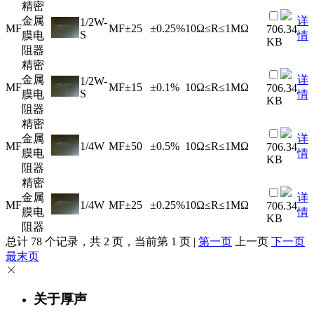
精密
金属
详
1/2W-
MF
MF
±25
±0.25%
10Ω≤R≤1MΩ
706.34
S
膜电
情
KB
阻器
精密
金属
详
1/2W-
MF
MF
±15
±0.1%
10Ω≤R≤1MΩ
706.34
S
膜电
情
KB
阻器
精密
金属
详
MF
1/4W
MF
±50
±0.5%
10Ω≤R≤1MΩ
706.34
膜电
情
KB
阻器
精密
金属
详
MF
1/4W
MF
±25
±0.25%
10Ω≤R≤1MΩ
706.34
膜电
情
KB
阻器
总计 78 个记录，共 2 页，当前第 1 页 |
第一页
上一页
下一页
最末页
关于厚声