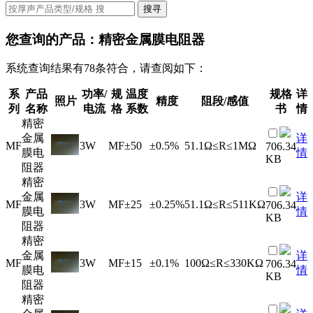
搜寻
您查询的产品：
精密金属膜电阻器
系统查询结果有78条符合，请查阅如下：
系
产品
功率/
规
温度
规格
详
照片
精度
阻段/感值
列
名称
电流
格
系数
书
情
精密
金属
详
MF
3W
MF
±50
±0.5%
51.1Ω≤R≤1MΩ
706.34
膜电
情
KB
阻器
精密
金属
详
MF
3W
MF
±25
±0.25%
51.1Ω≤R≤511KΩ
706.34
膜电
情
KB
阻器
精密
金属
详
MF
3W
MF
±15
±0.1%
100Ω≤R≤330KΩ
706.34
膜电
情
KB
阻器
精密