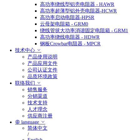
高功率绕线型铝壳电阻器 - HAWR
高功率超薄型铝外壳电阻器-HCWR
高功率启动电阻器-HPSR
云母架电阻箱 - GRM0
绕线管状大功率消谐固定电阻箱 - GRM1
高功率绕线电阻器 - HDWR
钢板Crowbar电阻器 - MPCR
技术中心
产品使用说明
产品应用文件
公司认证文件
品质环境政策
联络我们
销售服务
分销渠道
技术支持
人才理念
供应商注册
language
简体中文
/
English