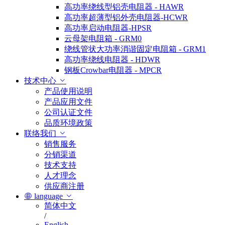
高功率绕线型铝壳电阻器 - HAWR
高功率超薄型铝外壳电阻器-HCWR
高功率启动电阻器-HPSR
云母架电阻箱 - GRM0
绕线管状大功率消谐固定电阻箱 - GRM1
高功率绕线电阻器 - HDWR
钢板Crowbar电阻器 - MPCR
技术中心
产品使用说明
产品应用文件
公司认证文件
品质环境政策
联络我们
销售服务
分销渠道
技术支持
人才理念
供应商注册
language
简体中文
/
English