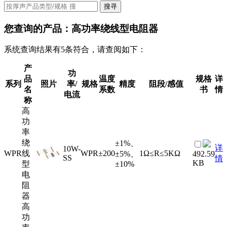
搜寻
您查询的产品：
高功率绕线型电阻器
系统查询结果有5条符合，请查阅如下：
产
功
品
温度
规格
详
系列
照片
率/
规格
精度
阻段/感值
名
系数
书
情
电流
称
高
功
率
绕
±1%、
详
10W-
WPR
线
WPR
±200
1Ω≤R≤5KΩ
±5%、
492.59
SS
情
KB
型
±10%
电
阻
器
高
功