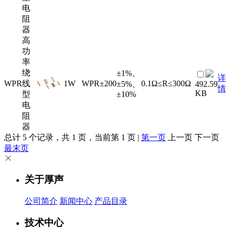
电
阻
器
高
功
率
绕
±1%、
详
WPR
线
1W
WPR
±200
0.1Ω≤R≤300Ω
±5%、
492.59
情
KB
型
±10%
电
阻
器
总计 5 个记录，共 1 页，当前第 1 页 |
第一页
上一页 下一页
最末页
关于厚声
公司简介
新闻中心
产品目录
技术中心