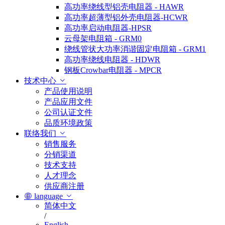
高功率绕线型铝壳电阻器 - HAWR
高功率超薄型铝外壳电阻器-HCWR
高功率启动电阻器-HPSR
云母架电阻箱 - GRM0
绕线管状大功率消谐固定电阻箱 - GRM1
高功率绕线电阻器 - HDWR
钢板Crowbar电阻器 - MPCR
技术中心
产品使用说明
产品应用文件
公司认证文件
品质环境政策
联络我们
销售服务
分销渠道
技术支持
人才理念
供应商注册
language
简体中文
/
English