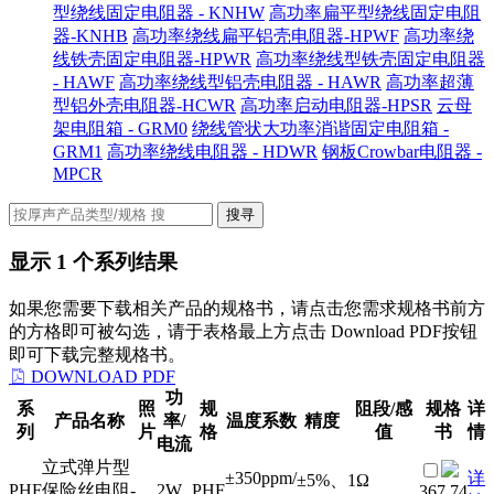
型绕线固定电阻器 - KNHW
高功率扁平型绕线固定电阻
器-KNHB
高功率绕线扁平铝壳电阻器-HPWF
高功率绕
线铁壳固定电阻器-HPWR
高功率绕线型铁壳固定电阻器
- HAWF
高功率绕线型铝壳电阻器 - HAWR
高功率超薄
型铝外壳电阻器-HCWR
高功率启动电阻器-HPSR
云母
架电阻箱 - GRM0
绕线管状大功率消谐固定电阻箱 -
GRM1
高功率绕线电阻器 - HDWR
钢板Crowbar电阻器 -
MPCR
搜寻
显示
1
个系列结果
如果您需要下载相关产品的规格书，请点击您需求规格书前方
的方格即可被勾选，请于表格最上方点击 Download PDF按钮
即可下载完整规格书。
DOWNLOAD PDF
功
系
照
规
阻段/感
规格
详
产品名称
率/
温度系数
精度
列
片
格
值
书
情
电流
立式弹片型
±350ppm/
详
±5%、
1Ω
PHF
保险丝电阻-
2W
PHF
367.74