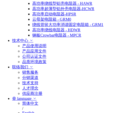
高功率绕线型铝壳电阻器 - HAWR
高功率超薄型铝外壳电阻器-HCWR
高功率启动电阻器-HPSR
云母架电阻箱 - GRM0
绕线管状大功率消谐固定电阻箱 - GRM1
高功率绕线电阻器 - HDWR
钢板Crowbar电阻器 - MPCR
技术中心
产品使用说明
产品应用文件
公司认证文件
品质环境政策
联络我们
销售服务
分销渠道
技术支持
人才理念
供应商注册
language
简体中文
/
English