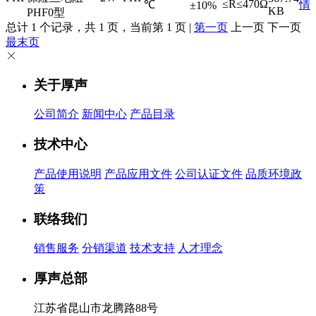
≤R≤470Ω
℃
情
±10%
KB
PHF0型
总计 1 个记录，共 1 页，当前第 1 页 |
第一页
上一页 下一页
最末页
关于厚声
公司简介
新闻中心
产品目录
技术中心
产品使用说明
产品应用文件
公司认证文件
品质环境政
策
联络我们
销售服务
分销渠道
技术支持
人才理念
厚声总部
江苏省昆山市龙腾路88号