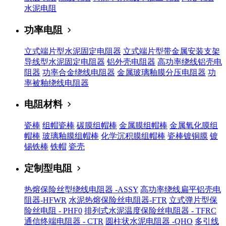
水泥电阻
功率电阻
立式端片型水泥固定电阻器
立式端片型带金属安装支架
导线型水泥固定电阻器
铝外壳电阻器
高功率绕线铝壳电
阻器
功率合金绕线电阻器
金属玻璃釉膜分压电阻器
功
率被釉绕线电阻器
电阻材料
瓷棒
组帽瓷棒
碳膜组帽棒
金属膜组帽棒
金属氧化膜组
帽棒
玻璃釉膜组帽棒
化学沉积膜组帽棒
瓷棒镀铜膜
镀
锡铁棒
铁帽
瓷壳
定制型电阻
热熔保险丝型绕线电阻器 -ASSY
高功率绕线扁平铝壳电
阻器-HFWR
水泥热熔保险丝电阻器-FTR
立式弹片型保
险丝电阻 - PHF0
排列式水泥温度保险丝电阻器 - TFRC
通信终端电阻器 - CTR
圆柱状水泥电阻器 -QHO
多引线