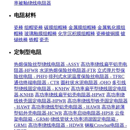
率被釉绕线电阻器
电阻材料
瓷棒
组帽瓷棒
碳膜组帽棒
金属膜组帽棒
金属氧化膜组
帽棒
玻璃釉膜组帽棒
化学沉积膜组帽棒
瓷棒镀铜膜
镀
锡铁棒
铁帽
瓷壳
定制型电阻
热熔保险丝型绕线电阻器 -ASSY
高功率绕线扁平铝壳电
阻器-HFWR
水泥热熔保险丝电阻器-FTR
立式弹片型保
险丝电阻 - PHF0
排列式水泥温度保险丝电阻器 - TFRC
通信终端电阻器 - CTR
圆柱状水泥电阻器 -QHO
多引线
型绕线固定电阻器 - KNHW
高功率扁平型绕线固定电阻
器-KNHB
高功率绕线扁平铝壳电阻器-HPWF
高功率绕
线铁壳固定电阻器-HPWR
高功率绕线型铁壳固定电阻器
- HAWF
高功率绕线型铝壳电阻器 - HAWR
高功率超薄
型铝外壳电阻器-HCWR
高功率启动电阻器-HPSR
云母
架电阻箱 - GRM0
绕线管状大功率消谐固定电阻箱 -
GRM1
高功率绕线电阻器 - HDWR
钢板Crowbar电阻器 -