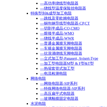
—高功率绕线型电阻器
—绕线型温度保险丝电阻器
特殊型别&成型加工电阻
—跳线及零欧姆电阻器
—铜包钢导线型电阻器-CP,CT
—切割半成品-CO,CMO
—熔接半成品-WMO
—绕线半成品-WWR
—普通金属膜无脚电阻器
—车规金属膜无脚电阻器
—抗浪涌绕线无脚电阻器
—立式加工型-Panasert, Avisert-Type
—加工型电阻器M型 & F型&T型
—热缩套管式加工型
—电流检测电阻
网络电阻
—网络电阻器-SIP系列
—特殊网络电阻器-SIP系列
—高压扁平式电阻器
—玻璃釉膜固定电阻器
水泥电阻