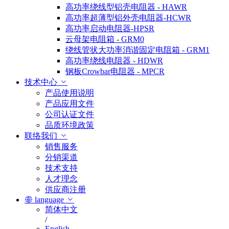
高功率绕线型铝壳电阻器 - HAWR
高功率超薄型铝外壳电阻器-HCWR
高功率启动电阻器-HPSR
云母架电阻箱 - GRM0
绕线管状大功率消谐固定电阻箱 - GRM1
高功率绕线电阻器 - HDWR
钢板Crowbar电阻器 - MPCR
技术中心
产品使用说明
产品应用文件
公司认证文件
品质环境政策
联络我们
销售服务
分销渠道
技术支持
人才理念
供应商注册
language
简体中文
/
English