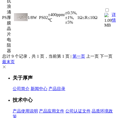
抗
浪
涌
±0.5%,
±400ppm/
详
PS
厚
1/8W
PS02
±1%,
1Ω≤R≤10Ω
℃
情
1.09
±5%
膜
MB
晶
片
电
阻
器
总计 9 个记录，共 1 页，当前第 1 页 |
第一页
上一页 下一页
最末页
关于厚声
公司简介
新闻中心
产品目录
技术中心
产品使用说明
产品应用文件
公司认证文件
品质环境政
策