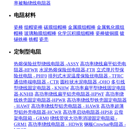
率被釉绕线电阻器
电阻材料
瓷棒
组帽瓷棒
碳膜组帽棒
金属膜组帽棒
金属氧化膜组
帽棒
玻璃釉膜组帽棒
化学沉积膜组帽棒
瓷棒镀铜膜
镀
锡铁棒
铁帽
瓷壳
定制型电阻
热熔保险丝型绕线电阻器 -ASSY
高功率绕线扁平铝壳电
阻器-HFWR
水泥热熔保险丝电阻器-FTR
立式弹片型保
险丝电阻 - PHF0
排列式水泥温度保险丝电阻器 - TFRC
通信终端电阻器 - CTR
圆柱状水泥电阻器 -QHO
多引线
型绕线固定电阻器 - KNHW
高功率扁平型绕线固定电阻
器-KNHB
高功率绕线扁平铝壳电阻器-HPWF
高功率绕
线铁壳固定电阻器-HPWR
高功率绕线型铁壳固定电阻器
- HAWF
高功率绕线型铝壳电阻器 - HAWR
高功率超薄
型铝外壳电阻器-HCWR
高功率启动电阻器-HPSR
云母
架电阻箱 - GRM0
绕线管状大功率消谐固定电阻箱 -
GRM1
高功率绕线电阻器 - HDWR
钢板Crowbar电阻器 -