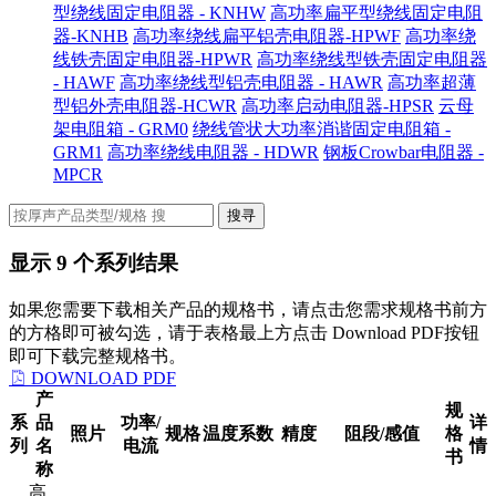
型绕线固定电阻器 - KNHW
高功率扁平型绕线固定电阻
器-KNHB
高功率绕线扁平铝壳电阻器-HPWF
高功率绕
线铁壳固定电阻器-HPWR
高功率绕线型铁壳固定电阻器
- HAWF
高功率绕线型铝壳电阻器 - HAWR
高功率超薄
型铝外壳电阻器-HCWR
高功率启动电阻器-HPSR
云母
架电阻箱 - GRM0
绕线管状大功率消谐固定电阻箱 -
GRM1
高功率绕线电阻器 - HDWR
钢板Crowbar电阻器 -
MPCR
搜寻
显示
9
个系列结果
如果您需要下载相关产品的规格书，请点击您需求规格书前方
的方格即可被勾选，请于表格最上方点击 Download PDF按钮
即可下载完整规格书。
DOWNLOAD PDF
产
规
系
品
功率/
详
照片
规格
温度系数
精度
阻段/感值
格
列
名
电流
情
书
称
高