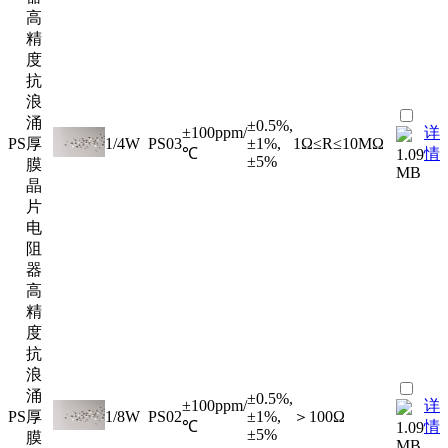
高
精
度
抗
浪
涌
±0.5%,
±100ppm/
详
PS
厚
1/4W
PS03
±1%,
1Ω≤R≤10MΩ
℃
情
1.09
±5%
膜
MB
晶
片
电
阻
器
高
精
度
抗
浪
涌
±0.5%,
±100ppm/
详
PS
厚
1/8W
PS02
±1%,
＞100Ω
℃
情
1.09
±5%
膜
MB