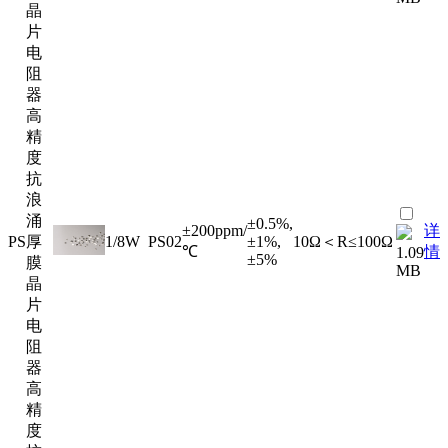
晶
片
电
阻
器
高
精
度
抗
浪
涌
±0.5%,
±200ppm/
详
PS
厚
1/8W
PS02
±1%,
10Ω＜R≤100Ω
℃
情
1.09
±5%
膜
MB
晶
片
电
阻
器
高
精
度