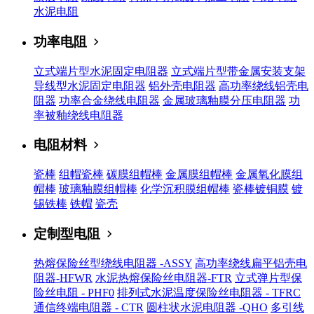
水泥电阻
功率电阻
立式端片型水泥固定电阻器
立式端片型带金属安装支架
导线型水泥固定电阻器
铝外壳电阻器
高功率绕线铝壳电
阻器
功率合金绕线电阻器
金属玻璃釉膜分压电阻器
功
率被釉绕线电阻器
电阻材料
瓷棒
组帽瓷棒
碳膜组帽棒
金属膜组帽棒
金属氧化膜组
帽棒
玻璃釉膜组帽棒
化学沉积膜组帽棒
瓷棒镀铜膜
镀
锡铁棒
铁帽
瓷壳
定制型电阻
热熔保险丝型绕线电阻器 -ASSY
高功率绕线扁平铝壳电
阻器-HFWR
水泥热熔保险丝电阻器-FTR
立式弹片型保
险丝电阻 - PHF0
排列式水泥温度保险丝电阻器 - TFRC
通信终端电阻器 - CTR
圆柱状水泥电阻器 -QHO
多引线