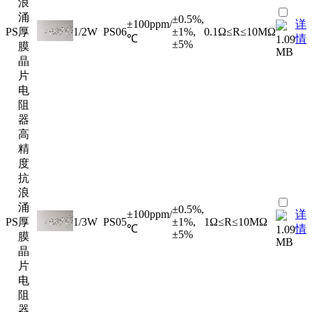
浪
涌
±0.5%,
±100ppm/
详
PS
厚
1/2W
PS06
±1%,
0.1Ω≤R≤10MΩ
℃
情
1.09
±5%
膜
MB
晶
片
电
阻
器
高
精
度
抗
浪
涌
±0.5%,
±100ppm/
详
PS
厚
1/3W
PS05
±1%,
1Ω≤R≤10MΩ
℃
情
1.09
±5%
膜
MB
晶
片
电
阻
器