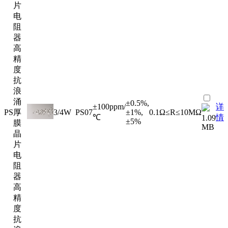
片
电
阻
器
高
精
度
抗
浪
涌
±0.5%,
±100ppm/
详
PS
厚
3/4W
PS07
±1%,
0.1Ω≤R≤10MΩ
℃
情
1.09
±5%
膜
MB
晶
片
电
阻
器
高
精
度
抗