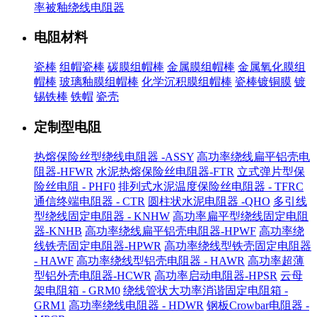
率被釉绕线电阻器
电阻材料
瓷棒
组帽瓷棒
碳膜组帽棒
金属膜组帽棒
金属氧化膜组
帽棒
玻璃釉膜组帽棒
化学沉积膜组帽棒
瓷棒镀铜膜
镀
锡铁棒
铁帽
瓷壳
定制型电阻
热熔保险丝型绕线电阻器 -ASSY
高功率绕线扁平铝壳电
阻器-HFWR
水泥热熔保险丝电阻器-FTR
立式弹片型保
险丝电阻 - PHF0
排列式水泥温度保险丝电阻器 - TFRC
通信终端电阻器 - CTR
圆柱状水泥电阻器 -QHO
多引线
型绕线固定电阻器 - KNHW
高功率扁平型绕线固定电阻
器-KNHB
高功率绕线扁平铝壳电阻器-HPWF
高功率绕
线铁壳固定电阻器-HPWR
高功率绕线型铁壳固定电阻器
- HAWF
高功率绕线型铝壳电阻器 - HAWR
高功率超薄
型铝外壳电阻器-HCWR
高功率启动电阻器-HPSR
云母
架电阻箱 - GRM0
绕线管状大功率消谐固定电阻箱 -
GRM1
高功率绕线电阻器 - HDWR
钢板Crowbar电阻器 -