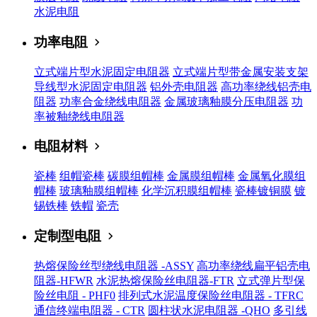
水泥电阻
功率电阻
立式端片型水泥固定电阻器
立式端片型带金属安装支架
导线型水泥固定电阻器
铝外壳电阻器
高功率绕线铝壳电
阻器
功率合金绕线电阻器
金属玻璃釉膜分压电阻器
功
率被釉绕线电阻器
电阻材料
瓷棒
组帽瓷棒
碳膜组帽棒
金属膜组帽棒
金属氧化膜组
帽棒
玻璃釉膜组帽棒
化学沉积膜组帽棒
瓷棒镀铜膜
镀
锡铁棒
铁帽
瓷壳
定制型电阻
热熔保险丝型绕线电阻器 -ASSY
高功率绕线扁平铝壳电
阻器-HFWR
水泥热熔保险丝电阻器-FTR
立式弹片型保
险丝电阻 - PHF0
排列式水泥温度保险丝电阻器 - TFRC
通信终端电阻器 - CTR
圆柱状水泥电阻器 -QHO
多引线