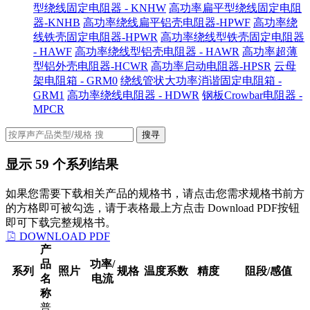
型绕线固定电阻器 - KNHW
高功率扁平型绕线固定电阻
器-KNHB
高功率绕线扁平铝壳电阻器-HPWF
高功率绕
线铁壳固定电阻器-HPWR
高功率绕线型铁壳固定电阻器
- HAWF
高功率绕线型铝壳电阻器 - HAWR
高功率超薄
型铝外壳电阻器-HCWR
高功率启动电阻器-HPSR
云母
架电阻箱 - GRM0
绕线管状大功率消谐固定电阻箱 -
GRM1
高功率绕线电阻器 - HDWR
钢板Crowbar电阻器 -
MPCR
搜寻
显示
59
个系列结果
如果您需要下载相关产品的规格书，请点击您需求规格书前方
的方格即可被勾选，请于表格最上方点击 Download PDF按钮
即可下载完整规格书。
DOWNLOAD PDF
产
品
功率/
系列
照片
规格
温度系数
精度
阻段/感值
名
电流
称
普