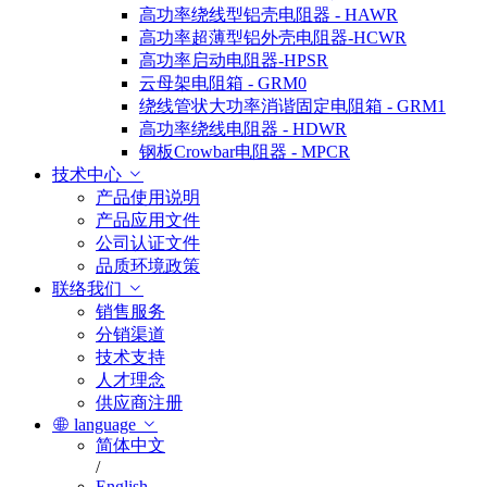
高功率绕线型铝壳电阻器 - HAWR
高功率超薄型铝外壳电阻器-HCWR
高功率启动电阻器-HPSR
云母架电阻箱 - GRM0
绕线管状大功率消谐固定电阻箱 - GRM1
高功率绕线电阻器 - HDWR
钢板Crowbar电阻器 - MPCR
技术中心
产品使用说明
产品应用文件
公司认证文件
品质环境政策
联络我们
销售服务
分销渠道
技术支持
人才理念
供应商注册
language
简体中文
/
English