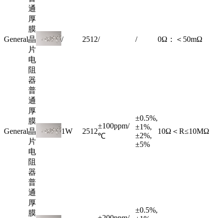
通
厚
膜
General
晶
/
2512
/
/
0Ω：＜50mΩ
片
电
阻
器
普
通
厚
±0.5%,
膜
±100ppm/
±1%,
General
晶
1W
2512
10Ω＜R≤10MΩ
±2%,
℃
片
±5%
电
阻
器
普
通
厚
±0.5%,
膜
±200ppm/